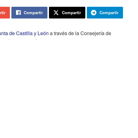
tir
Compartir
Compartir
Compartir
unta de Castilla y León
a través de la Consejería de
 se han registrado 21 casos nuevos positivos por
por P.D.I.A. (Pruebas Diagnósticas de Infección
cados en el día anterior. La cifra total de la pandemia se
7.618 son positivos por PDIA (+21).
En cuanto a los brotes hay 53 activos (-5) con 557 casos
asociados (+52).