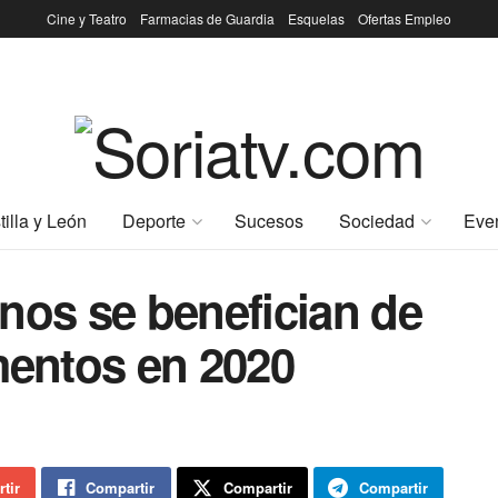
Cine y Teatro
Farmacias de Guardia
Esquelas
Ofertas Empleo
tilla y León
Deporte
Sucesos
Sociedad
Eve
nos se benefician de
mentos en 2020
tir
Compartir
Compartir
Compartir