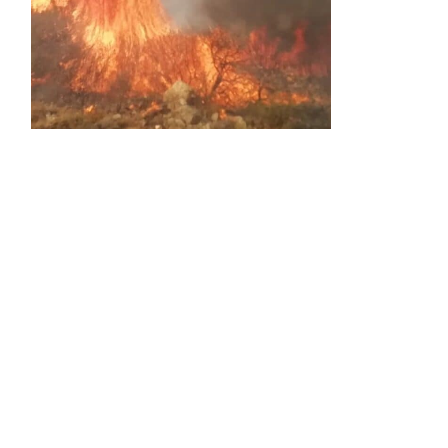
Activos dos incendios en
Navaleno y Almenar de
Soria
0 SHARES
AVANCE | Incendio en Vinuesa
0 SHARES
La Diputación de Soria presenta el spot
central de la campaña ‘Comerio Rural
de Soria’, financiada por la Junta de
Castilla y León