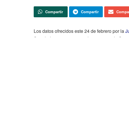
Compartir
Compartir
Compar
Los datos ofrecidos este 24 de febrero por la
J
Sanidad muestran que en la provincia de Soria
COVID-19 de NUEVA ESTRATEGIA, confirmados 
Activa – cuarta columna). Todos ellos diagnosti
sitúa en los 8.668 (+21) positivos, de los que 
Actualidad
Soria TV
Almazán celebrará la primera edición de
la Noche Blanca del Patrimonio el 22 de
agosto
AMPLIACIÓN | Una veintena de medios
trabajan en el incendio forestal de