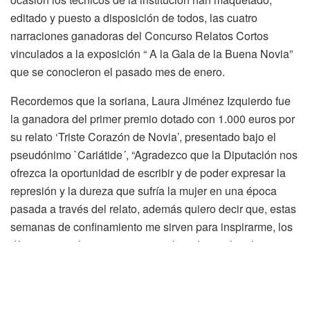
editado y puesto a disposición de todos, las cuatro
narraciones ganadoras del Concurso Relatos Cortos
vinculados a la exposición “ A la Gala de la Buena Novia”
que se conocieron el pasado mes de enero.
Recordemos que la soriana, Laura Jiménez Izquierdo fue
la ganadora del primer premio dotado con 1.000 euros por
su relato ‘Triste Corazón de Novia’, presentado bajo el
pseudónimo `Cariátide´, “Agradezco que la Diputación nos
ofrezca la oportunidad de escribir y de poder expresar la
represión y la dureza que sufría la mujer en una época
pasada a través del relato, además quiero decir que, estas
semanas de confinamiento me sirven para inspirarme, los
días son muy largos y estoy escribiendo mucho”, ha
confesado la autora. ‘El vestido de una reina’ de Jesús
Coca Aguilera, ‘Ersatz’ de Alberto de la Rocha Muñoz y
‘Toda una vida’ de Raquel Canales Pérez, son el resto de