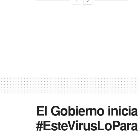
El Gobierno inici
#EsteVirusLoPar