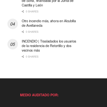
de Soria’, financiada por la Junta de
Castilla y León
0 SHARES
Otro incendio más, ahora en Alcubilla
de Avellaneda
0 SHARES
INCENDIO | Trasladados los usuarios
de la residencia de Retortillo y dos
vecinos más
0 SHARES
MEDIO AUDITADO POR: