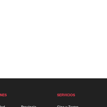
ONES
SERVICIOS
dad
Provincia
Cine y Teatro