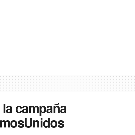
a la campaña
amosUnidos