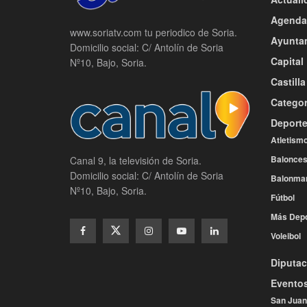
Agenda
www.soriatv.com tu periodico de Soria.
Ayunta
Domicilio social: C/ Antolín de Soria
Capital
Nº10, Bajo, Soria.
Castill
Categor
Deport
Atletism
Balonces
Canal 9, la televisión de Soria.
Domicilio social: C/ Antolín de Soria
Balonma
Nº10, Bajo, Soria.
Fútbol
Más Depo
Voleibol
Diputac
Evento
San Juan