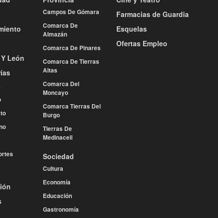
Campos De Gómara
Farmacias de Guardia
Comarca De
miento
Esquelas
Almazán
Ofertas Empleo
Comarca De Pinares
a Y León
Comarca De Tierras
Altas
ías
Comarca Del
e
Moncayo
o
Comarca Tierras Del
to
Burgo
no
Tierras De
Medinaceli
rtes
Sociedad
Cultura
Economía
ión
Educación
s
Gastronomía