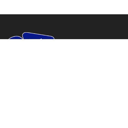
www.soriatv.com tu periodico de Soria.
Domicilio social: C/ Antolín de Soria Nº10, Bajo, Soria.