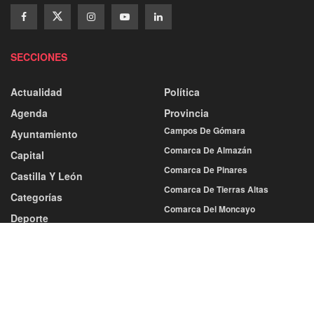
SECCIONES
Actualidad
Política
Agenda
Provincia
Campos De Gómara
Ayuntamiento
Comarca De Almazán
Capital
Comarca De Pinares
Castilla Y León
Comarca De Tierras Altas
Categorías
Comarca Del Moncayo
Deporte
Comarca Tierras Del Burgo
Atletismo
Tierras De Medinaceli
Baloncesto
Balonmano
Sociedad
Cultura
Fútbol
Economía