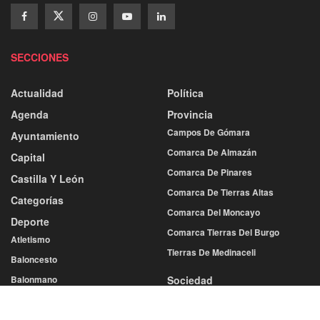
SECCIONES
Actualidad
Política
Agenda
Provincia
Campos De Gómara
Ayuntamiento
Comarca De Almazán
Capital
Comarca De Pinares
Castilla Y León
Comarca De Tierras Altas
Categorías
Comarca Del Moncayo
Deporte
Comarca Tierras Del Burgo
Atletismo
Tierras De Medinaceli
Baloncesto
Balonmano
Sociedad
Cultura
Fútbol
Economía
Más Deportes