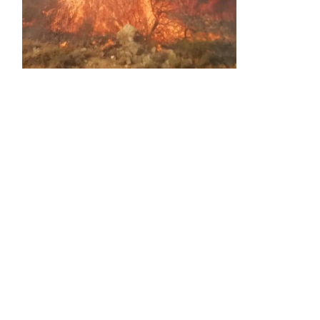
Activos dos incendios en
Navaleno y Almenar de
Soria
0 SHARES
AVANCE | Incendio en Vinuesa
0 SHARES
La Diputación de Soria presenta el spot
central de la campaña ‘Comerio Rural
de Soria’, financiada por la Junta de
Castilla y León
0 SHARES
FALLECIDA EN ACCIDENTE DE