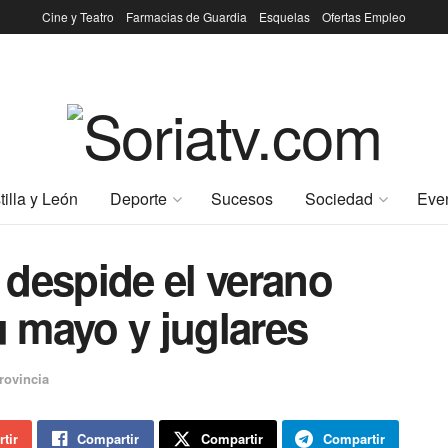
Cine y Teatro
Farmacias de Guardia
Esquelas
Ofertas Empleo
tilla y León
Deporte
Sucesos
Sociedad
Eve
 despide el verano
u mayo y juglares
rovincia
tir
Compartir
Compartir
Compartir