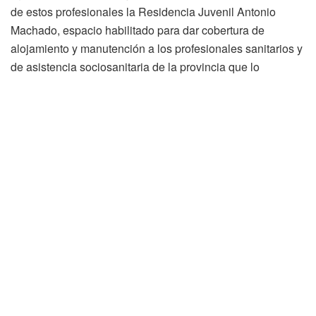
de estos profesionales la Residencia Juvenil Antonio
Machado, espacio habilitado para dar cobertura de
alojamiento y manutención a los profesionales sanitarios y
de asistencia sociosanitaria de la provincia que lo
requieren.
Gracias a la colaboración entre el Gobierno autonómico y
el Gobierno de España, también ha sido posible incluir el
Centro de Referencia Estatal (C.R.E.) del Imserso en el
Plan de Contingencia de la Gerencia de Asistencia
Sanitaria de Soria frente al COVID-19, habiéndose
habilitado como recurso complementario por si la
evolución de la epidemia obligara a aumentar las áreas de
hospitalización en otros centros.
La ocupación del Hospital Santa Bárbara se sitúa en el
75,71 %