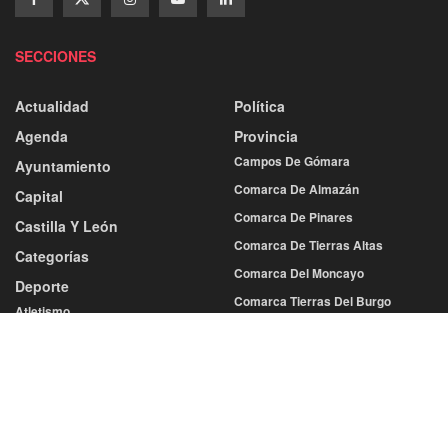
SECCIONES
Actualidad
Política
Agenda
Provincia
Campos De Gómara
Ayuntamiento
Comarca De Almazán
Capital
Comarca De Pinares
Castilla Y León
Comarca De Tierras Altas
Categorías
Comarca Del Moncayo
Deporte
Comarca Tierras Del Burgo
Atletismo
Tierras De Medinaceli
Baloncesto
Balonmano
Sociedad
Cultura
Fútbol
Economía
Más Deportes