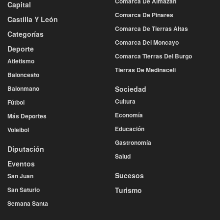
Comarca De Almazán
Capital
Comarca De Pinares
Castilla Y León
Comarca De Tierras Altas
Categorías
Comarca Del Moncayo
Deporte
Comarca Tierras Del Burgo
Atletismo
Tierras De Medinaceli
Baloncesto
Balonmano
Sociedad
Cultura
Fútbol
Economía
Más Deportes
Educación
Voleibol
Gastronomía
Diputación
Salud
Eventos
Sucesos
San Juan
San Saturio
Turismo
Semana Santa