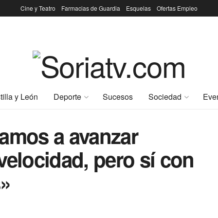
Cine y Teatro
Farmacias de Guardia
Esquelas
Ofertas Empleo
tilla y León
Deporte
Sucesos
Sociedad
Eve
vamos a avanzar
velocidad, pero sí con
s»