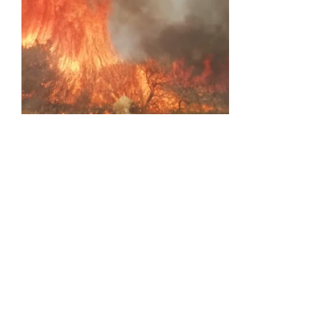
Activos dos incendios en
Navaleno y Almenar de
Soria
0 SHARES
AVANCE | Incendio en Vinuesa
0 SHARES
La Diputación de Soria presenta el spot
central de la campaña ‘Comerio Rural