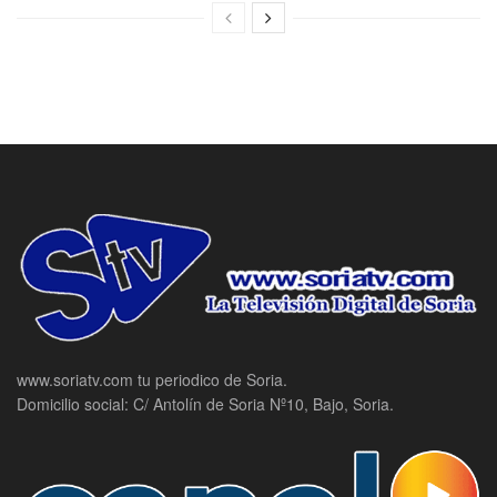
www.soriatv.com tu periodico de Soria.
Domicilio social: C/ Antolín de Soria Nº10, Bajo, Soria.