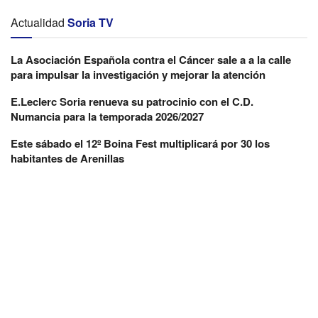
Actualidad
Soria TV
La Asociación Española contra el Cáncer sale a a la calle
para impulsar la investigación y mejorar la atención
E.Leclerc Soria renueva su patrocinio con el C.D.
Numancia para la temporada 2026/2027
Este sábado el 12º Boina Fest multiplicará por 30 los
habitantes de Arenillas
El CRA La Ribera tiene un total de 29 alumnos
matriculados distribuidos en tres unidades: una de
Educación Infantil, con 12 alumnos (4 de 3 años, 5 de 4 y 3
de 5 años); otra de primer internivel, de 1º a 3º cursos de