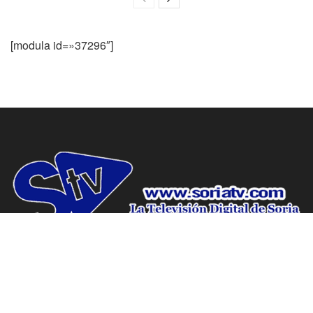
[modula id=»37296″]
www.soriatv.com tu periodico de Soria.
Domicilio social: C/ Antolín de Soria Nº10, Bajo, Soria.