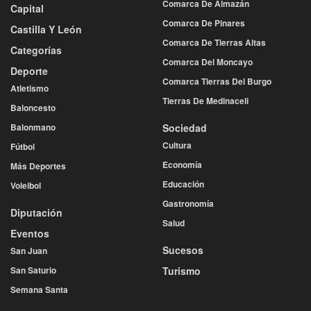
Comarca De Almazán
Capital
Comarca De Pinares
Castilla Y León
Comarca De Tierras Altas
Categorías
Comarca Del Moncayo
Deporte
Comarca Tierras Del Burgo
Atletismo
Tierras De Medinaceli
Baloncesto
Balonmano
Sociedad
Cultura
Fútbol
Economía
Más Deportes
Educación
Voleibol
Gastronomía
Diputación
Salud
Eventos
Sucesos
San Juan
San Saturio
Turismo
Semana Santa