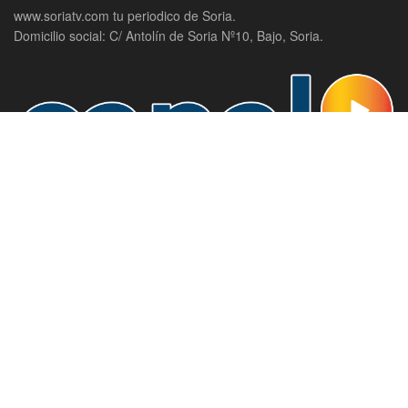
www.soriatv.com tu periodico de Soria.
Domicilio social: C/ Antolín de Soria Nº10, Bajo, Soria.
Canal 9, la televisión de Soria.
Domicilio social: C/ Antolín de Soria Nº10, Bajo, Soria.
SECCIONES
Actualidad
Política
Agenda
Provincia