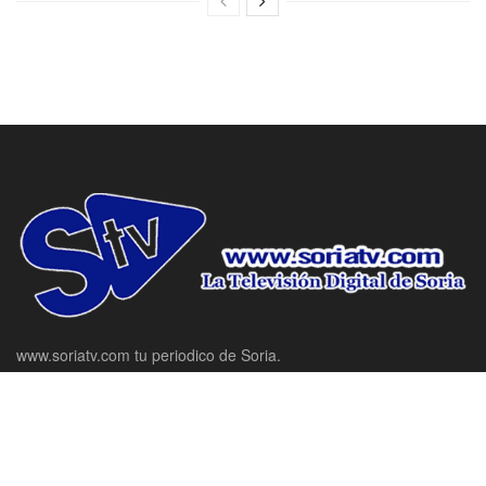
www.soriatv.com tu periodico de Soria.
Domicilio social: C/ Antolín de Soria Nº10, Bajo, Soria.