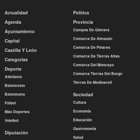
Actualidad
Política
Agenda
Provincia
Campos De Gómara
Ayuntamiento
Comarca De Almazán
Capital
Comarca De Pinares
Castilla Y León
Comarca De Tierras Altas
Categorías
Comarca Del Moncayo
Deporte
Comarca Tierras Del Burgo
Atletismo
Tierras De Medinaceli
Baloncesto
Balonmano
Sociedad
Cultura
Fútbol
Economía
Más Deportes
Educación
Voleibol
Gastronomía
Diputación
Salud