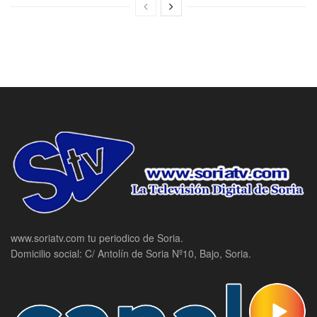
www.soriatv.com tu periodico de Soria.
Domicilio social: C/ Antolín de Soria Nº10, Bajo, Soria.