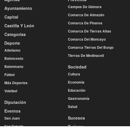
Campos De Gómara
Ayuntamiento
Comarca De Almazán
Capital
Comarca De Pinares
Castilla Y León
Comarca De Tierras Altas
Categorías
Comarca Del Moncayo
Deporte
Comarca Tierras Del Burgo
Atletismo
Tierras De Medinaceli
Baloncesto
Balonmano
Sociedad
Cultura
Fútbol
Economía
Más Deportes
Educación
Voleibol
Gastronomía
Diputación
Salud
Eventos
Sucesos
San Juan
San Saturio
Turismo