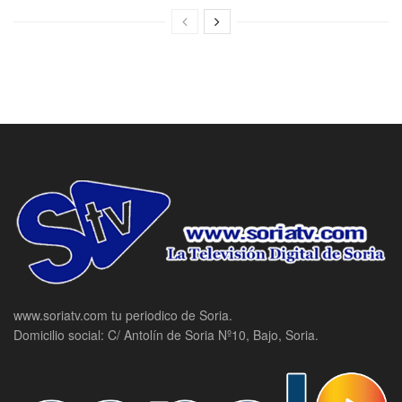
www.soriatv.com tu periodico de Soria.
Domicilio social: C/ Antolín de Soria Nº10, Bajo, Soria.