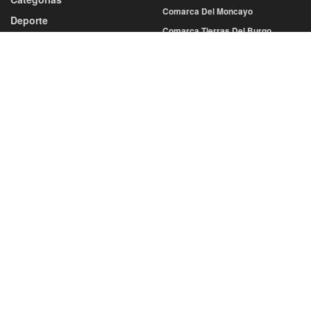
Comarca Del Moncayo
Deporte
Comarca Tierras Del Burgo
Atletismo
Tierras De Medinaceli
Baloncesto
Balonmano
Sociedad
Cultura
Fútbol
Economía
Más Deportes
Educación
Voleibol
Gastronomía
Diputación
Salud
Eventos
Sucesos
San Juan
San Saturio
Turismo
Semana Santa
SERVICIOS