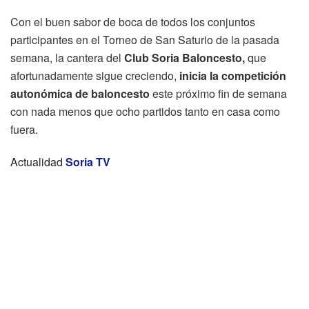
Con el buen sabor de boca de todos los conjuntos
participantes en el Torneo de San Saturio de la pasada
semana, la cantera del
Club Soria Baloncesto,
que
afortunadamente sigue creciendo,
inicia la competición
autonómica de baloncesto
este próximo fin de semana
con nada menos que ocho partidos tanto en casa como
fuera.
Actualidad
Soria TV
FALLECIDA EN ACCIDENTE DE TRÁFICO
Herido un motorista tras una caída en Vinuesa
Canal 9 Soria redobla su apuesta y volverá a ofrecer los
partidos de Liga del Club Deportivo Numancia