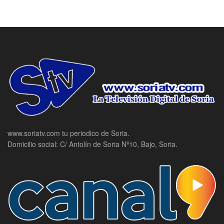
www.soriatv.com tu periodico de Soria.
Domicilio social: C/ Antolín de Soria Nº10, Bajo, Soria.