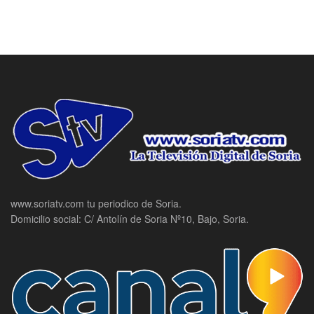
www.soriatv.com tu periodico de Soria.
Domicilio social: C/ Antolín de Soria Nº10, Bajo, Soria.