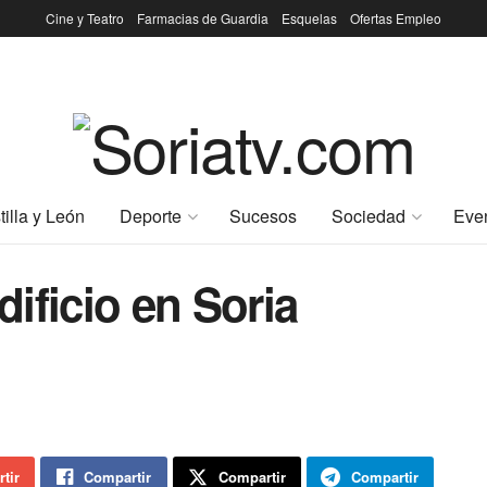
Cine y Teatro
Farmacias de Guardia
Esquelas
Ofertas Empleo
tilla y León
Deporte
Sucesos
Sociedad
Eve
ificio en Soria
tir
Compartir
Compartir
Compartir