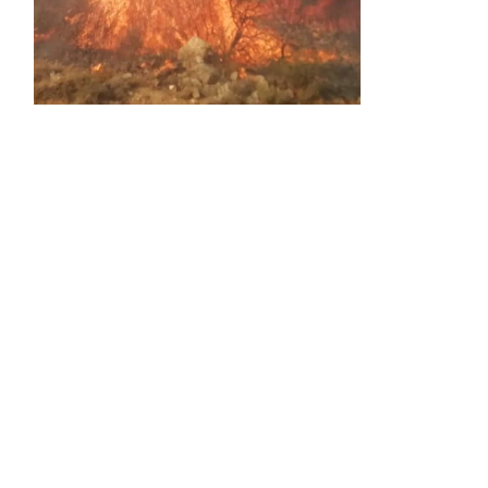
Activos dos incendios en
Navaleno y Almenar de
Soria
0 SHARES
AVANCE | Incendio en Vinuesa
0 SHARES
La Diputación de Soria presenta el spot
central de la campaña ‘Comerio Rural
de Soria’, financiada por la Junta de
Castilla y León
0 SHARES
FALLECIDA EN ACCIDENTE DE