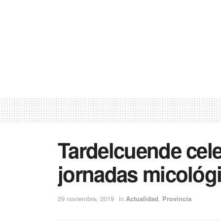
Tardelcuende cele
jornadas micológ
29 noviembre, 2019
in
Actualidad
,
Provincia