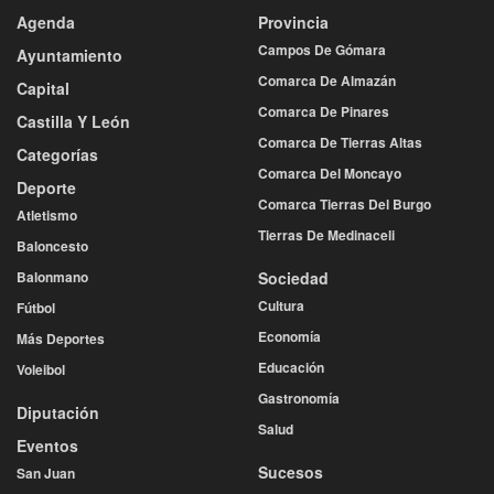
Agenda
Provincia
Campos De Gómara
Ayuntamiento
Comarca De Almazán
Capital
Comarca De Pinares
Castilla Y León
Comarca De Tierras Altas
Categorías
Comarca Del Moncayo
Deporte
Comarca Tierras Del Burgo
Atletismo
Tierras De Medinaceli
Baloncesto
Balonmano
Sociedad
Cultura
Fútbol
Economía
Más Deportes
Educación
Voleibol
Gastronomía
Diputación
Salud
Eventos
Sucesos
San Juan