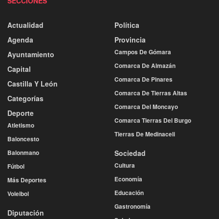
SECCIONES
Actualidad
Política
Agenda
Provincia
Campos De Gómara
Ayuntamiento
Comarca De Almazán
Capital
Comarca De Pinares
Castilla Y León
Comarca De Tierras Altas
Categorías
Comarca Del Moncayo
Deporte
Comarca Tierras Del Burgo
Atletismo
Tierras De Medinaceli
Baloncesto
Balonmano
Sociedad
Cultura
Fútbol
Economía
Más Deportes
Educación
Voleibol
Gastronomía
Diputación