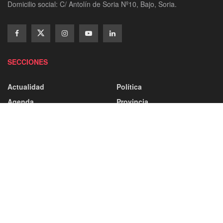
Domicilio social: C/ Antolín de Soria Nº10, Bajo, Soria.
SECCIONES
Actualidad
Política
Agenda
Provincia
Campos De Gómara
Ayuntamiento
Comarca De Almazán
Capital
Comarca De Pinares
Castilla Y León
Comarca De Tierras Altas
Categorías
Comarca Del Moncayo
Deporte
Comarca Tierras Del Burgo
Atletismo
Tierras De Medinaceli
Baloncesto
Balonmano
Sociedad