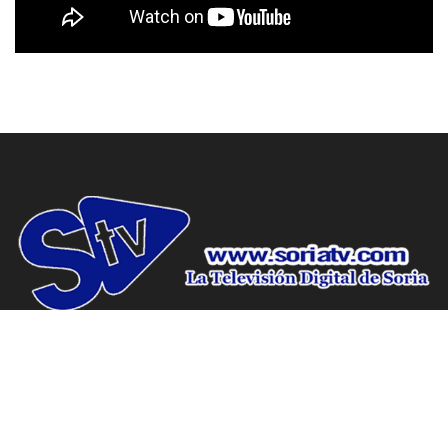
www.soriatv.com tu periodico de Soria.
Domicilio social: C/ Antolín de Soria Nº10, Bajo, Soria.