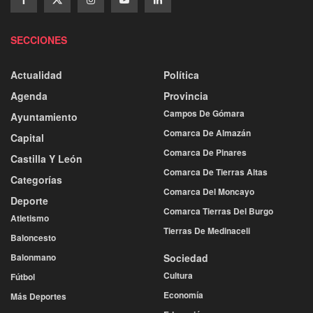
SECCIONES
Actualidad
Política
Agenda
Provincia
Campos De Gómara
Ayuntamiento
Comarca De Almazán
Capital
Comarca De Pinares
Castilla Y León
Comarca De Tierras Altas
Categorías
Comarca Del Moncayo
Deporte
Comarca Tierras Del Burgo
Atletismo
Tierras De Medinaceli
Baloncesto
Balonmano
Sociedad
Cultura
Fútbol
Economía
Más Deportes