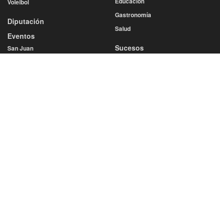
Educación
Voleibol
Gastronomía
Diputación
Salud
Eventos
Sucesos
San Juan
San Saturio
Turismo
Semana Santa
SERVICIOS
Cine y Teatro
Farmacias de Guardia
Esquelas
Ofertas Empleo
MEDIO AUDITADO POR: