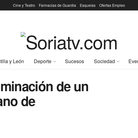
Cine y Teatro
Farmacias de Guardia
Esquelas
Ofertas Empleo
tilla y León
Deporte
Sucesos
Sociedad
Eve
uminación de un
ano de