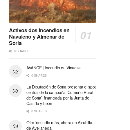
Activos dos incendios en
Navaleno y Almenar de
Soria
0 SHARES
AVANCE | Incendio en Vinuesa
0 SHARES
La Diputación de Soria presenta el spot
central de la campaña ‘Comerio Rural
de Soria’, financiada por la Junta de
Castilla y León
0 SHARES
Otro incendio más, ahora en Alcubilla
de Avellaneda