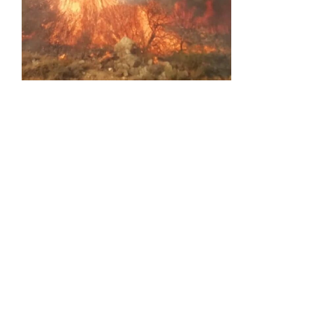
Activos dos incendios en
Navaleno y Almenar de
Soria
0 SHARES
AVANCE | Incendio en Vinuesa
0 SHARES
La Diputación de Soria presenta el spot
central de la campaña ‘Comerio Rural
de Soria’, financiada por la Junta de
Castilla y León
0 SHARES