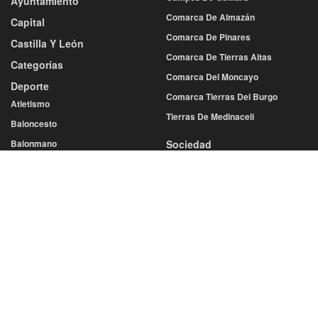
Ayuntamiento
Comarca De Almazán
Capital
Comarca De Pinares
Castilla Y León
Comarca De Tierras Altas
Categorías
Comarca Del Moncayo
Deporte
Comarca Tierras Del Burgo
Atletismo
Tierras De Medinaceli
Baloncesto
Balonmano
Sociedad
Cultura
Fútbol
Economía
Más Deportes
Educación
Voleibol
Gastronomía
Diputación
Salud
Eventos
Sucesos
San Juan
San Saturio
Turismo
Semana Santa