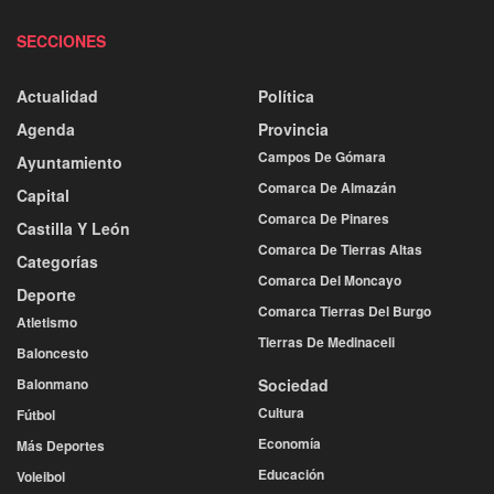
SECCIONES
Actualidad
Política
Agenda
Provincia
Campos De Gómara
Ayuntamiento
Comarca De Almazán
Capital
Comarca De Pinares
Castilla Y León
Comarca De Tierras Altas
Categorías
Comarca Del Moncayo
Deporte
Comarca Tierras Del Burgo
Atletismo
Tierras De Medinaceli
Baloncesto
Balonmano
Sociedad
Cultura
Fútbol
Economía
Más Deportes
Educación
Voleibol