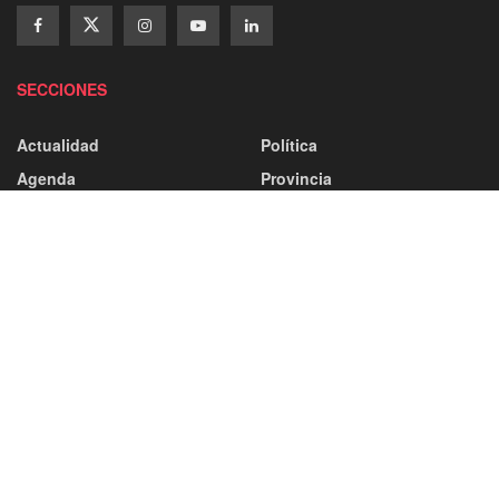
SECCIONES
Actualidad
Política
Agenda
Provincia
Campos De Gómara
Ayuntamiento
Comarca De Almazán
Capital
Comarca De Pinares
Castilla Y León
Comarca De Tierras Altas
Categorías
Comarca Del Moncayo
Deporte
Comarca Tierras Del Burgo
Atletismo
Tierras De Medinaceli
Baloncesto
Balonmano
Sociedad
Cultura
Fútbol
Economía
Más Deportes