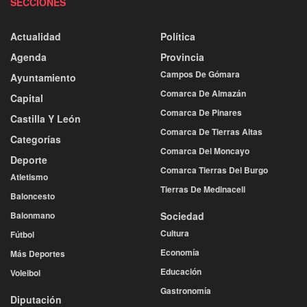
SECCIONES
Actualidad
Política
Agenda
Provincia
Campos De Gómara
Ayuntamiento
Comarca De Almazán
Capital
Comarca De Pinares
Castilla Y León
Comarca De Tierras Altas
Categorías
Comarca Del Moncayo
Deporte
Comarca Tierras Del Burgo
Atletismo
Tierras De Medinaceli
Baloncesto
Balonmano
Sociedad
Cultura
Fútbol
Economía
Más Deportes
Educación
Voleibol
Gastronomía
Diputación