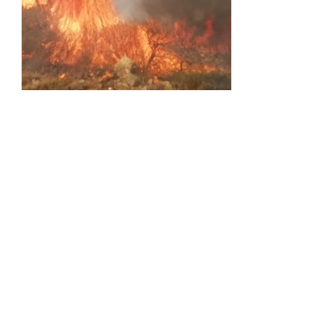
Activos dos incendios en
Navaleno y Almenar de
Soria
0 SHARES
AVANCE | Incendio en Vinuesa
0 SHARES
La Diputación de Soria presenta el spot
central de la campaña ‘Comerio Rural
de Soria’, financiada por la Junta de
Castilla y León