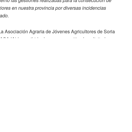
rno las gestiones realizadas para la consecución de
riores en nuestra provincia por diversas incidencias
cado.
La Asociación Agraria de Jóvenes Agricultores de Soria
(ASAJA) ha recibido de manera positiva la solicitada
reducción de los índices de rendimiento neto aplicables
en el método de Estimación Objetiva (módulos) del
Impuesto sobre la Renta de las Personas Físicas para
actividades agrícolas y ganaderas en el periodo
impositivo de 2019, un año con variada siniestralidad
que se manifestó por desigual en la provincia con
severas sequías en gran parte, problemas de nascencia,
heladas y pedriscos.
De esta forma, el Gobierno da respuesta a las peticiones
de ASAJA, que venía reclamando una reducción de la
áticas. La Orden HAC/329/2020, de 6 de abril, y