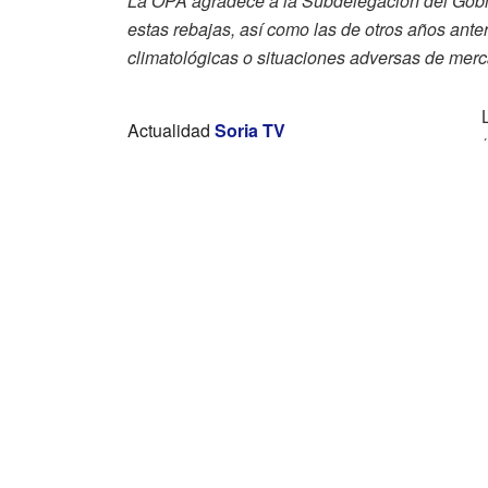
La OPA
agradece a la Subdelegación del Gobie
estas rebajas, así como las de otros años ante
climatológicas o situaciones adversas de mer
Actualidad
Soria TV
La nueva rotonda de Las Casas estará
finalizada a principios de noviembre
Soria registra en julio el mayor aumento
del paro de toda España y agrava su
deterioro interanual
Un herido tras la colisión de dos
vehículos en La Barriada
fiscalidad con motivo de las inclemencias clim