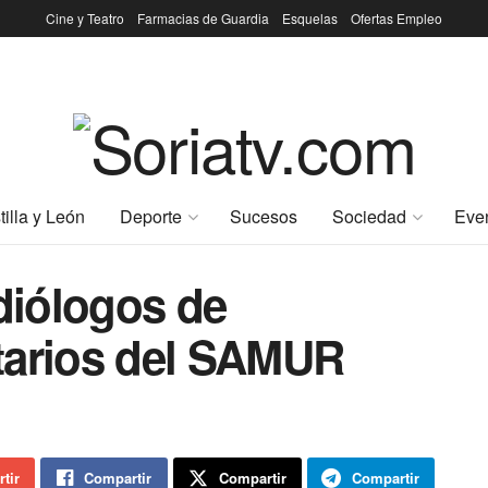
Cine y Teatro
Farmacias de Guardia
Esquelas
Ofertas Empleo
tilla y León
Deporte
Sucesos
Sociedad
Eve
rdiólogos de
tarios del SAMUR
tir
Compartir
Compartir
Compartir