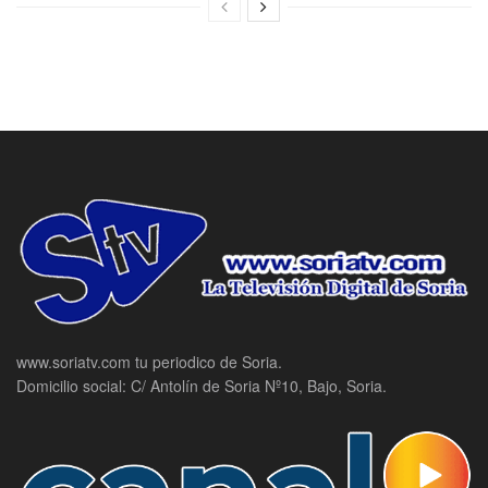
www.soriatv.com tu periodico de Soria.
Domicilio social: C/ Antolín de Soria Nº10, Bajo, Soria.