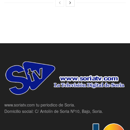
www.soriatv.com tu periodico de Soria.
Domicilio social: C/ Antolín de Soria Nº10, Bajo, Soria.