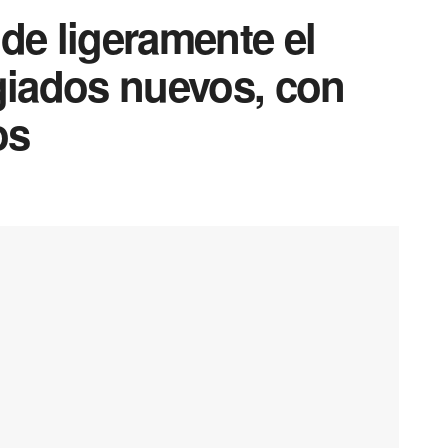
e ligeramente el
iados nuevos, con
os