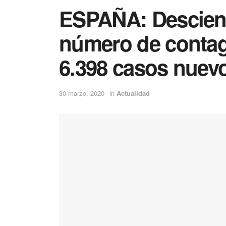
ESPAÑA: Desciend
número de contag
6.398 casos nuev
30 marzo, 2020
in
Actualidad