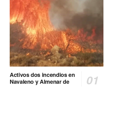
Activos dos incendios en
Navaleno y Almenar de
Soria
0 SHARES
AVANCE | Incendio en Vinuesa
0 SHARES
La Diputación de Soria presenta el spot