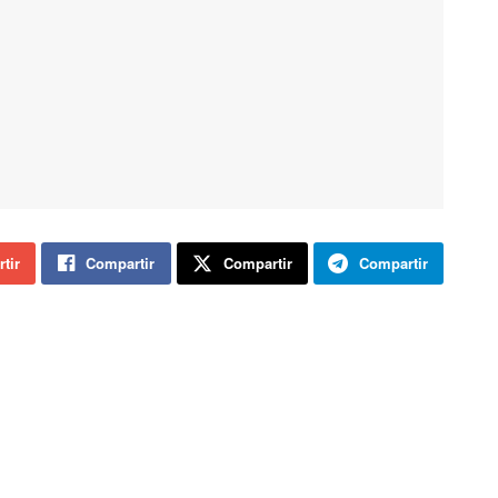
tir
Compartir
Compartir
Compartir
dad reflejan un descenso de 151 casos positivos de hoy
er domingo 29 de marzo (6.549). Se alcanza la cifra de
Castilla y León se acerca a los 6.000 casos positivos, y
con 387 nuevos contagios confirmados en las últimas 24