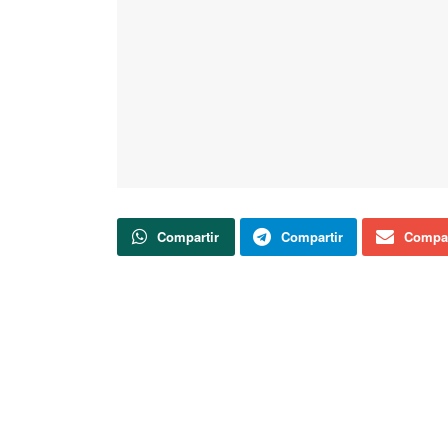
Compartir
Compartir
Compar
Los datos aportados por el Ministerio de Sani
(6.398 casos nuevos), con respecto a los de ay
85.195 infectados en España.
Actualidad
Soria TV