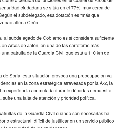
e cierre o pérdida de funciones en el cuartel de Arcos de
 seguridad ciudadana se sitúa en el 77%, muy cerca de
 «Según el subdelegado, esa dotación es “más que
a zona» afirma Ceña.
ta al subdelegado de Gobierno es si considera suficiente
s en Arcos de Jalón, en una de las carreteras más
una patrulla de la Guardia Civil que está a 110 km de
a de Soria, esta situación provoca una preocupación ya
dencias en la zona estratégica atravesada por la A-2, la
na. La experiencia acumulada durante décadas demuestra
 sufre una falta de atención y prioridad política.
patrullas de la Guardia Civil cuando son necesarias ha
 estructural, difícil de justificar en un servicio público