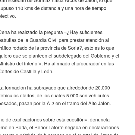
San Esteban de Gormaz hasta Arcos de Jalón, lo que
supuso 110 kms de distancia y una hora de tiempo
efectivo.
Ceña ha realizado la pregunta «¿Hay suficientes
patrullas de la Guardia Civil para prestar atención al
tráfico rodado de la provincia de Soria?, esto es lo que
quiero que se planteen el subdelegado del Gobierno y el
Ministro del interior». Ha afirmado el procurador en las
Cortes de Castilla y León.
La formación ha subrayado que alrededor de 20.000
vehículos diarios, de los cuales 5.000 son vehículos
pesados, pasan por la A-2 en el tramo del Alto Jalón.
o dé explicaciones sobre esta cuestión», denuncia
rno en Soria, el Señor Latorre negaba en declaraciones