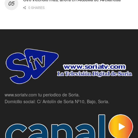
0 SHARES
www.soriatv.com tu periodico de Soria.
Domicilio social: C/ Antolín de Soria Nº10, Bajo, Soria.