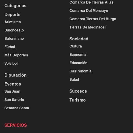
Comarca De Tierras Altas
Categorías
Comarca Del Moncayo
Deporte
Comarca Tierras Del Burgo
Atletismo
Tierras De Medinaceli
Baloncesto
Balonmano
Sociedad
Cultura
Fútbol
Economía
Más Deportes
Educación
Voleibol
Gastronomía
Diputación
Salud
Eventos
Sucesos
San Juan
San Saturio
Turismo
Semana Santa
SERVICIOS