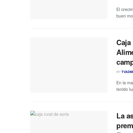
El creci
buen mom
Caja 
Alime
camp
BY
TVADM
En la ma
tenido lu
La a
prem