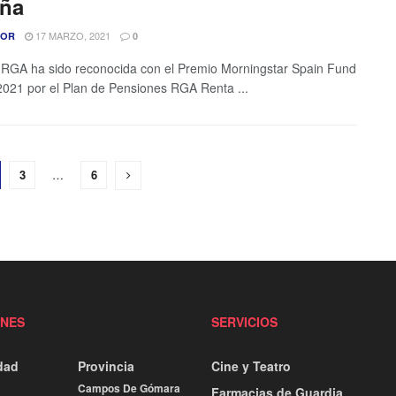
ña
17 MARZO, 2021
TOR
0
RGA ha sido reconocida con el Premio Morningstar Spain Fund
021 por el Plan de Pensiones RGA Renta ...
3
…
6
ONES
SERVICIOS
dad
Provincia
Cine y Teatro
Campos De Gómara
Farmacias de Guardia