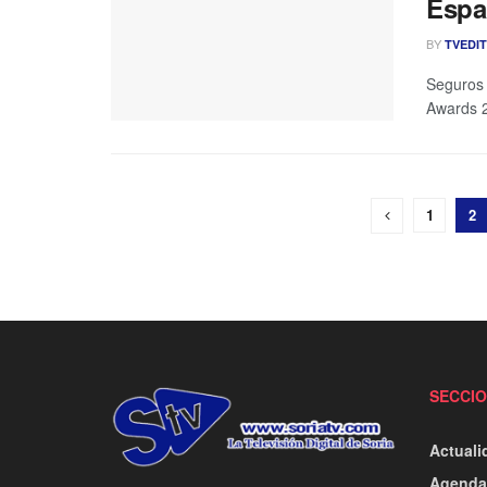
Espa
BY
TVEDI
Seguros 
Awards 2
1
2
SECCI
Actuali
Agenda