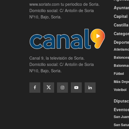
www.soriatv.com tu periodico de Soria.
Ayunta
Domicilio social: C/ Antolín de Soria
Capital
Nº10, Bajo, Soria.
Castill
Categor
Deport
Atletism
Balonces
Canal 9, la televisión de Soria.
Domicilio social: C/ Antolín de Soria
Balonma
Nº10, Bajo, Soria.
Fútbol
Más Depo
Voleibol
Diputac
Evento
San Juan
San Satu