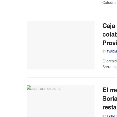
Cátedra 
Caja
cola
Provi
BY
TVADM
El presi
Serrano, 
El m
Soria
rest
BY
TVEDI