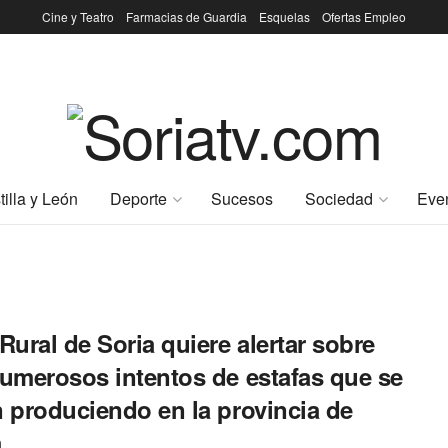
Cine y Teatro
Farmacias de Guardia
Esquelas
Ofertas Empleo
tilla y León
Deporte
Sucesos
Sociedad
Eve
Rural de Soria quiere alertar sobre
numerosos intentos de estafas que se
n produciendo en la provincia de
a