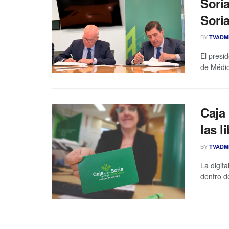
Soria
Sori
BY
TVADM
El presid
de Médic
Caja
las l
BY
TVADM
La digit
dentro d