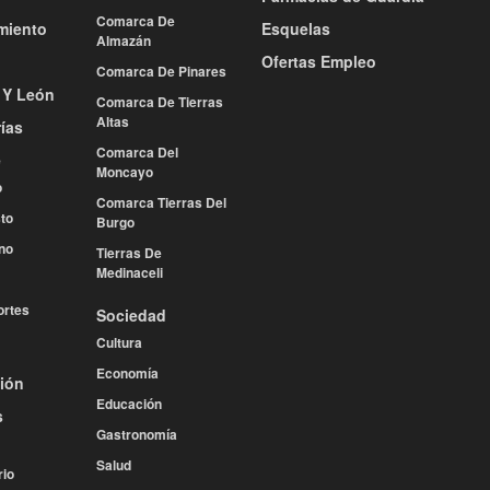
Comarca De
miento
Esquelas
Almazán
Ofertas Empleo
Comarca De Pinares
a Y León
Comarca De Tierras
Altas
ías
Comarca Del
e
Moncayo
o
Comarca Tierras Del
to
Burgo
no
Tierras De
Medinaceli
rtes
Sociedad
Cultura
Economía
ión
Educación
s
Gastronomía
Salud
rio