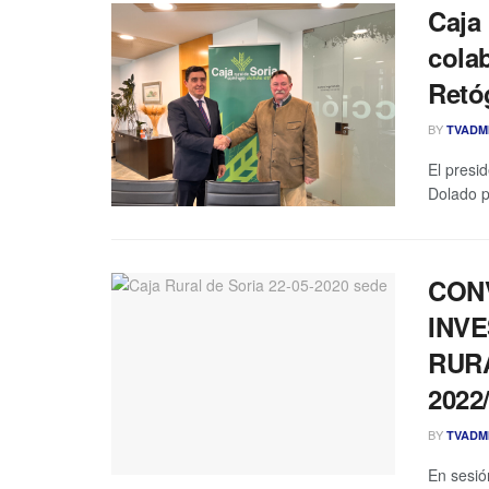
Caja
cola
Retó
BY
TVADM
El presi
Dolado p
CON
INVE
RUR
2022
BY
TVADM
En sesió