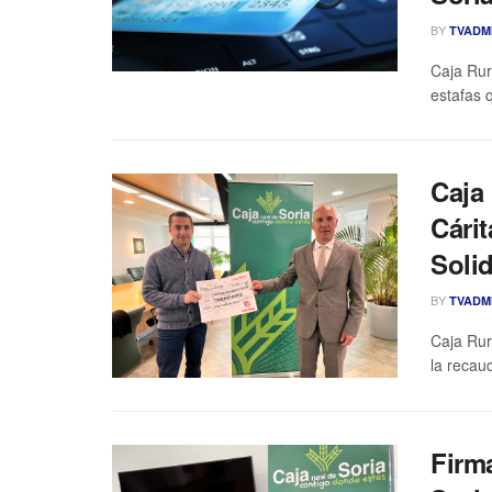
BY
TVADM
Caja Rur
estafas 
Caja 
Cárit
Solid
BY
TVADM
Caja Rur
la recaud
Firm