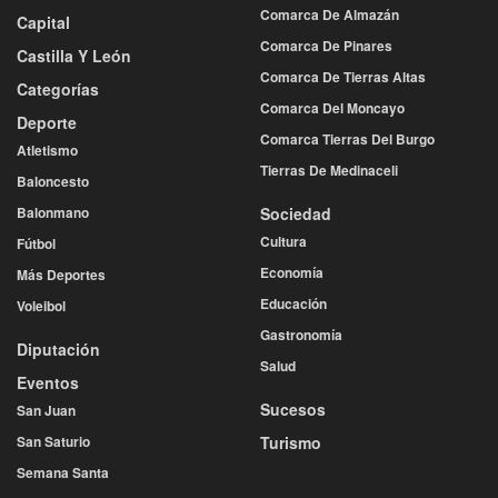
Comarca De Almazán
Capital
Comarca De Pinares
Castilla Y León
Comarca De Tierras Altas
Categorías
Comarca Del Moncayo
Deporte
Comarca Tierras Del Burgo
Atletismo
Tierras De Medinaceli
Baloncesto
Balonmano
Sociedad
Cultura
Fútbol
Economía
Más Deportes
Educación
Voleibol
Gastronomía
Diputación
Salud
Eventos
Sucesos
San Juan
San Saturio
Turismo
Semana Santa