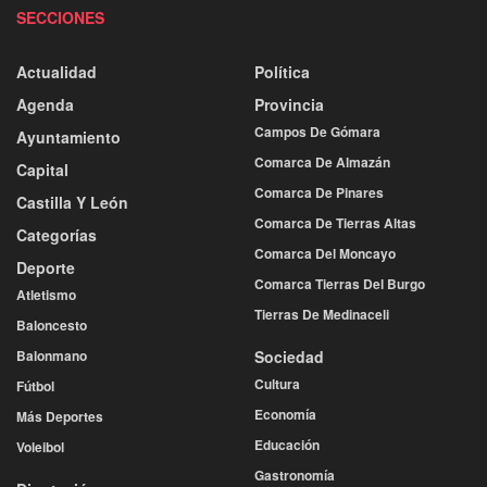
SECCIONES
Actualidad
Política
Agenda
Provincia
Campos De Gómara
Ayuntamiento
Comarca De Almazán
Capital
Comarca De Pinares
Castilla Y León
Comarca De Tierras Altas
Categorías
Comarca Del Moncayo
Deporte
Comarca Tierras Del Burgo
Atletismo
Tierras De Medinaceli
Baloncesto
Balonmano
Sociedad
Cultura
Fútbol
Economía
Más Deportes
Educación
Voleibol
Gastronomía