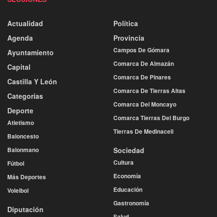
Actualidad
Política
Agenda
Provincia
Campos De Gómara
Ayuntamiento
Comarca De Almazán
Capital
Comarca De Pinares
Castilla Y León
Comarca De Tierras Altas
Categorías
Comarca Del Moncayo
Deporte
Comarca Tierras Del Burgo
Atletismo
Tierras De Medinaceli
Baloncesto
Balonmano
Sociedad
Cultura
Fútbol
Economía
Más Deportes
Educación
Voleibol
Gastronomía
Diputación
Salud