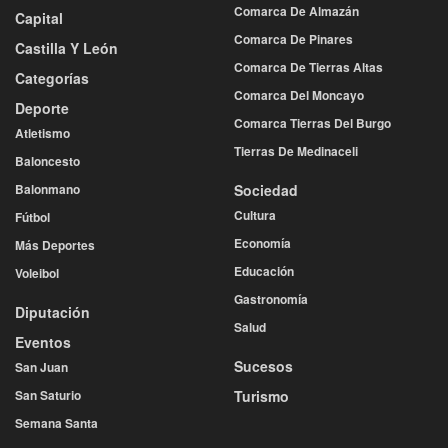
Comarca De Almazán
Capital
Comarca De Pinares
Castilla Y León
Comarca De Tierras Altas
Categorías
Comarca Del Moncayo
Deporte
Comarca Tierras Del Burgo
Atletismo
Tierras De Medinaceli
Baloncesto
Balonmano
Sociedad
Cultura
Fútbol
Economía
Más Deportes
Educación
Voleibol
Gastronomía
Diputación
Salud
Eventos
Sucesos
San Juan
San Saturio
Turismo
Semana Santa