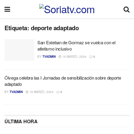
Etiqueta:
deporte adaptado
San Esteban de Gormaz se vuelca con el
atletismo inclusivo
BY
TVADMIN
19 MARZO, 2024
0
Ólvega celebra las I Jornadas de sensibilización sobre deporte
adaptado
BY
TVADMIN
19 MARZO, 2024
0
ÚLTIMA HORA