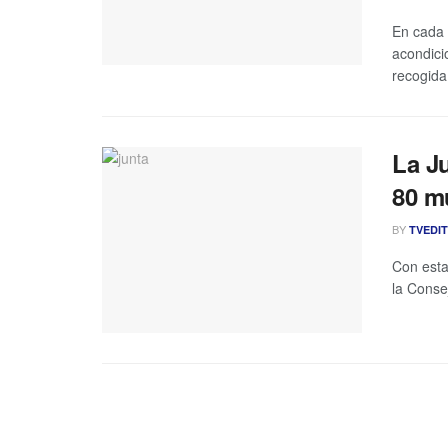
En cada 
acondici
recogida,
La J
80 m
BY
TVEDI
Con esta
la Conse