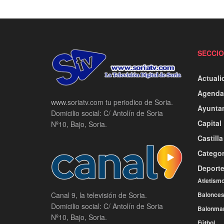
SECCI
Actuali
Agenda
www.soriatv.com tu periodico de Soria.
Ayunta
Domicilio social: C/ Antolín de Soria
Capital
Nº10, Bajo, Soria.
Castill
Categor
Deport
Atletism
Balonces
Canal 9, la televisión de Soria.
Domicilio social: C/ Antolín de Soria
Balonma
Nº10, Bajo, Soria.
Fútbol