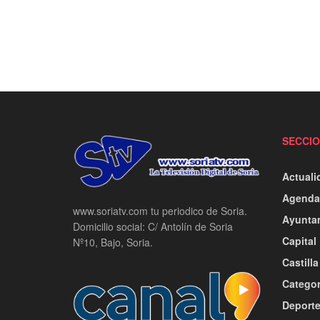
SECCI
Actuali
Agenda
www.soriatv.com tu periodico de Soria.
Ayunta
Domicilio social: C/ Antolín de Soria
Capital
Nº10, Bajo, Soria.
Castill
Categor
Deport