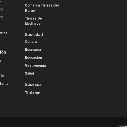
o
Comarca Tierras Del
to
Burgo
no
Tierras De
Medinaceli
rtes
Sociedad
Cultura
Economía
ión
Educación
s
Gastronomía
Salud
rio
Santa
Sucesos
Turismo
Infor