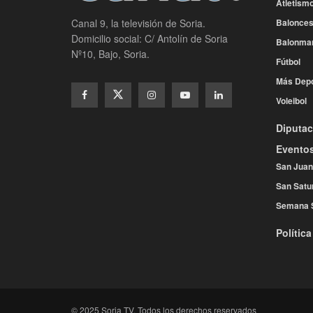
Atletism
Balonces
Canal 9, la televisión de Soria.
Domicilio social: C/ Antolín de Soria
Balonma
Nº10, Bajo, Soria.
Fútbol
Más Depo
Voleibol
Diputac
Evento
San Juan
San Satu
Semana 
Política
© 2025 Soria TV. Todos los derechos reservados