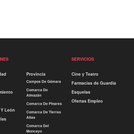
ONES
SERVICIOS
dad
Provincia
Cine y Teatro
Campos De Gómara
Farmacias de Guardia
Comarca De
miento
Esquelas
Almazán
Ofertas Empleo
Comarca De Pinares
a Y León
Comarca De Tierras
Altas
ías
Comarca Del
e
Moncayo