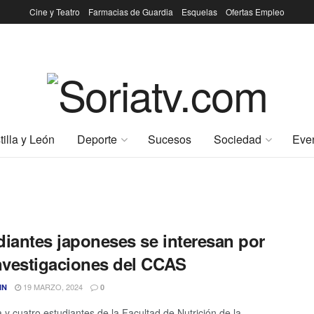
Cine y Teatro
Farmacias de Guardia
Esquelas
Ofertas Empleo
tilla y León
Deporte
Sucesos
Sociedad
Eve
diantes japoneses se interesan por
investigaciones del CCAS
19 MARZO, 2024
IN
0
 y cuatro estudiantes de la Facultad de Nutrición de la