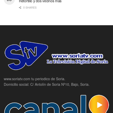
Retortillo y dos vecinos más
0 SHARES
www.soriatv.com tu periodico de Soria.
Domicilio social: C/ Antolín de Soria Nº10, Bajo, Soria.